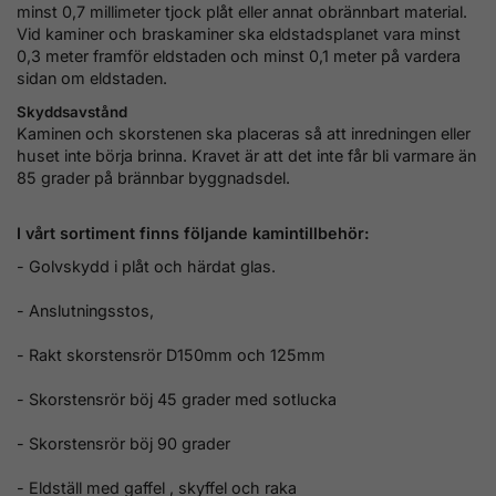
minst 0,7 millimeter tjock plåt eller annat obrännbart material.
Vid kaminer och braskaminer ska eldstadsplanet vara minst
0,3 meter framför eldstaden och minst 0,1 meter på vardera
sidan om eldstaden.
Skyddsavstånd
Kaminen och skorstenen ska placeras så att inredningen eller
huset inte börja brinna. Kravet är att det inte får bli varmare än
85 grader på brännbar byggnadsdel.
I vårt sortiment finns följande kamintillbehör:
- Golvskydd i plåt och härdat glas.
- Anslutningsstos,
- Rakt skorstensrör D150mm och 125mm
- Skorstensrör böj 45 grader med sotlucka
- Skorstensrör böj 90 grader
- Eldställ med
gaffel , skyffel och raka