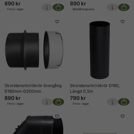
890 kr
890 kr
Finns i lager
Beställningsvara
Skorstensrör/rökrör övergång
Skorstensrör/rökrör D160,
D160mm-D200mm
Längd 0,5m
890 kr
790 kr
Finns i lager
Finns i lager