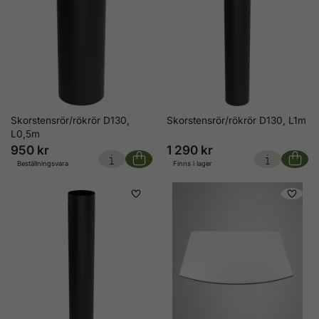
Skorstensrör/rökrör D130,
Skorstensrör/rökrör D130, L1m
L0,5m
950 kr
1 290 kr
Beställningsvara
Finns i lager