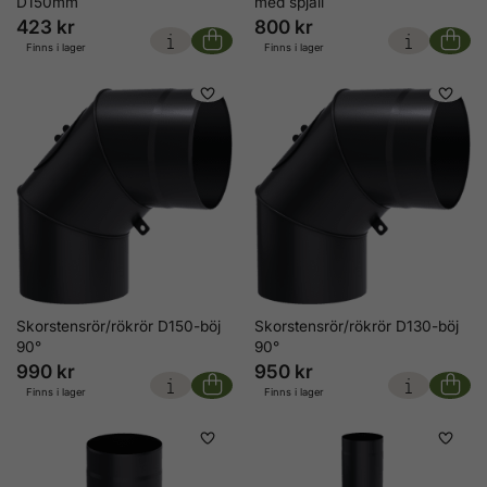
D150mm
med spjäll
423 kr
800 kr
Finns i lager
Finns i lager
Skorstensrör/rökrör D150-böj
Skorstensrör/rökrör D130-böj
90°
90°
990 kr
950 kr
Finns i lager
Finns i lager