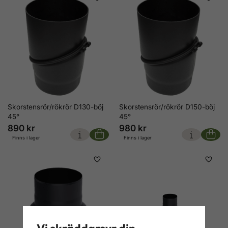
Skorstensrör/rökrör D130-böj
Skorstensrör/rökrör D150-böj
45°
45°
890 kr
980 kr
Finns i lager
Finns i lager