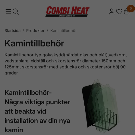
0
Startsida
/
Produkter
/
Kamintillbehör
Kamintillbehör
Kamintillbehör typ golvskydd(härdat glas och plåt),ved
korg,
vedstaplare, eldställ och skorstensrör diameter 150mm och
125mm, skorstensrör med sotlucka och skostensrör böj 90
grader
Kamintillbehör-
Några viktiga punkter
att beakta vid
installation av din nya
kamin