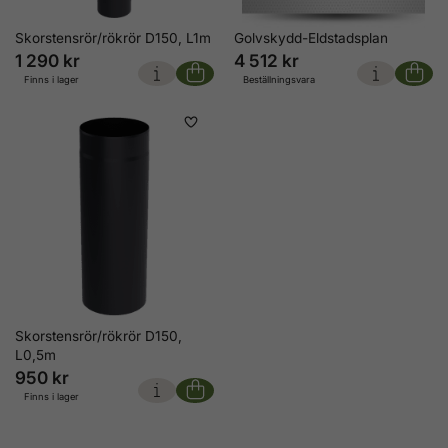
Skorstensrör/rökrör D150, L1m
Golvskydd-Eldstadsplan
1 290 kr
4 512 kr
Finns i lager
Beställningsvara
Skorstensrör/rökrör D150,
L0,5m
950 kr
Finns i lager