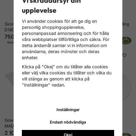
Vi skräddarsyr din
upplevelse
Vi använder cookies för att ge dig en
Skorstensrör/rökrör övergång
Skorstensrör/rökrör övergång
personlig shoppingupplevelse,
D180-D150mm
D150-D130mm
personanpassad annonsering och för hålla
750 kr
750 kr
våra webbplatser tillförlitliga och säkra. För
Beställningsvara
Finns i lager
detta ändamål samlar vi in information om
användarna, deras mönster och deras
enheter.
Klicka på "Okej" om du tillåter alla cookies
eller välj vilka cookies du tillåter och vilka du
vill stänga av genom att klicka på
"Inställningar" nedan.
Inställningar
Golvskydd-Eldstadsplan
Golvskydd-Eldstadsplan
Endast nödvändiga
MADRIT i härdat glas
ATHINA i härdat glas
2 109 kr
2 109 kr
Okej