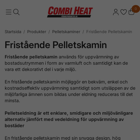
0
Startsida
/
Produkter
/
Pelletskaminer
/
Fristående Pelletskamin
Fristående Pelletskamin
Fristående pelletskamin
används för uppvärmning av
bostadsutrymmen i form av varmluft och samtidigt kan de
vara ett dekorativt del i varje miljö.
En fristående pelletskamin möjliggör en bekväm, enkel och
kostnadseffektiv uppvärmning samtidigt som utsläppen av de
miljöfarliga ämnen som bildas under eldning reduceras till det
minsta.
Pelletseldning är ett enklare, smidigare och miljövänligare
alternativ jämfört med vedeldning
för uppvärmning av
bostäder
En
fristående
pelletskamin med sin snygga design, hög