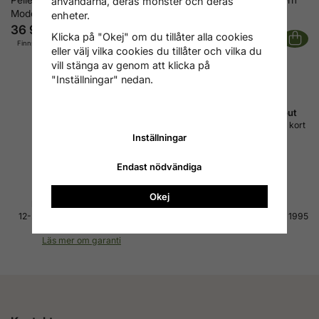
Pelletskamin P8 Air Slim
Pelletskamin P10 Air Modern
användarna, deras mönster och deras
Modern
enheter.
36 900 kr
35 590 kr
Klicka på "Okej" om du tillåter alla cookies
Finns ej i lager
Finns i lager
eller välj vilka cookies du tillåter och vilka du
vill stänga av genom att klicka på
"Inställningar" nedan.
Fri frakt inom Sverige
Betala med Svea checkout
Vi skickar med PostNord
Faktura, delbetalning, konto, kort
DSV/Schenker och DHL
m.m.
Inställningar
Läs mer om leverans
Läs mer om betalning
Endast nödvändiga
Okej
Hög kvalitet till bra pris
4.7 av 5 på Reco
12-24 månaders garanti på alla
Tusentals nöjda kunder sedan 1995
produkter
Läs alla omdömen
Läs mer om garanti