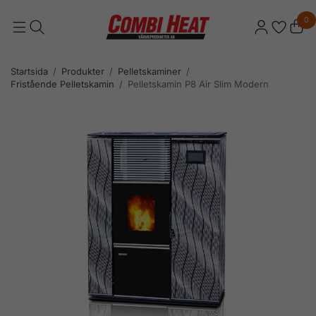
0
Startsida
/
Produkter
/
Pelletskaminer
/
Fristående Pelletskamin
/
Pelletskamin P8 Air Slim Modern