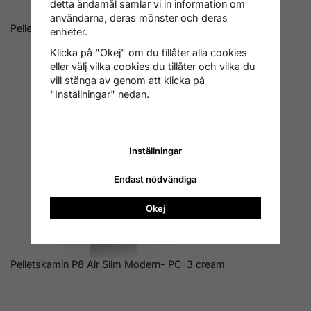
detta ändamål samlar vi in information om
användarna, deras mönster och deras
Pelletskamin P8 Air Slim Modern- Glass Design 2
enheter.
Klicka på "Okej" om du tillåter alla cookies
eller välj vilka cookies du tillåter och vilka du
vill stänga av genom att klicka på
"Inställningar" nedan.
Inställningar
Endast nödvändiga
Okej
Pelletskamin P8 Air Slim Modern- PC-3 cream