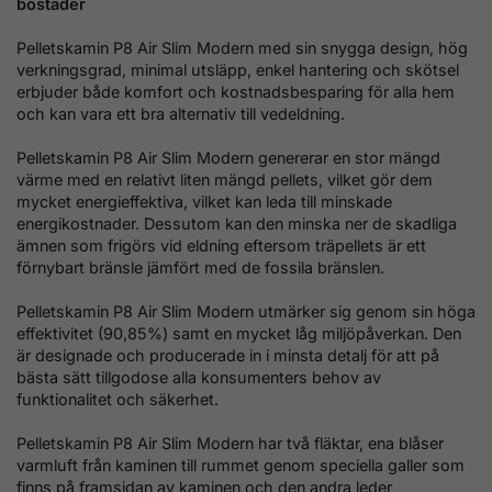
bostäder
Pelletskamin P8 Air Slim Modern med sin snygga design, hög
verkningsgrad, minimal utsläpp, enkel hantering och skötsel
erbjuder både komfort och kostnadsbesparing för alla hem
och kan vara ett bra alternativ till vedeldning.
Pelletskamin P8 Air Slim Modern genererar en stor mängd
värme med en relativt liten mängd pellets, vilket gör dem
mycket energieffektiva, vilket kan leda till minskade
energikostnader. Dessutom kan den minska ner de skadliga
ämnen som frigörs vid eldning eftersom träpellets är ett
förnybart bränsle jämfört med de fossila bränslen.
Pelletskamin P8 Air Slim Modern
utmärker sig genom sin höga
effektivitet (90,85%) samt en mycket låg miljöpåverkan.
Den
är designade och producerade in i minsta detalj för att på
bästa sätt tillgodose alla konsumenters behov av
funktionalitet och säkerhet.
Pelletskamin P8 Air Slim Modern har två
fläktar, ena blåser
varmluft från kaminen till rummet genom speciella galler som
finns på framsidan av kaminen och d
en andra leder