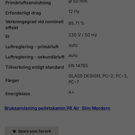
Ø 50 mm
Primärluftsanslutning
12 Pa
Erforderligt
drag
Verkningsgrad vid nominell
85,71 %
effekt
230 V / 50 Hz
El
auto
Luftreglering - primärluft
auto
Luftreglering - sekundärluft
EN 14785
Tillverkning enligt standard
GLASS DESIGN, PC-2, PC-3,
Färger
PC-7
A+
Energiklass
Bruksanvisning pelletskamin P8 Air Slim Mordern
Spara som favorit