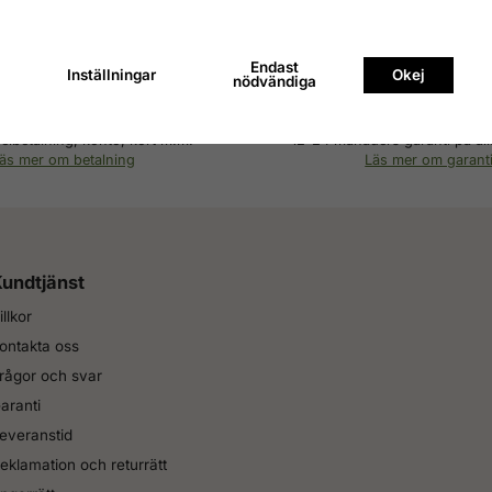
Endast
Inställningar
Okej
nödvändiga
la med Svea checkout
Hög kvalitet till bra 
elbetalning, konto, kort m.m.
12-24 månaders garanti på all
äs mer om betalning
Läs mer om garant
undtjänst
illkor
ontakta oss
rågor och svar
aranti
everanstid
eklamation och returrätt