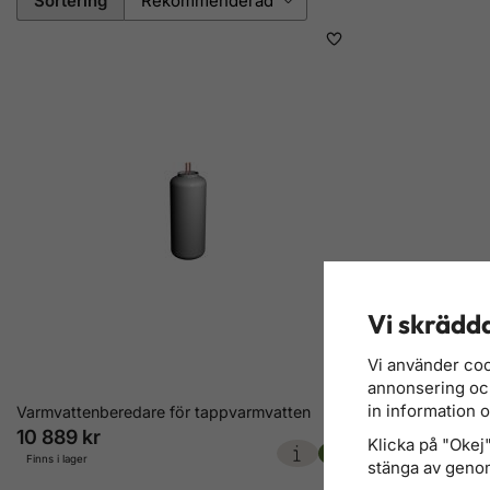
Sortering
Vi skrädda
Vi använder coo
annonsering och 
in information 
Varmvattenberedare för tappvarmvatten
10 889 kr
Klicka på "Okej" 
Finns i lager
stänga av genom