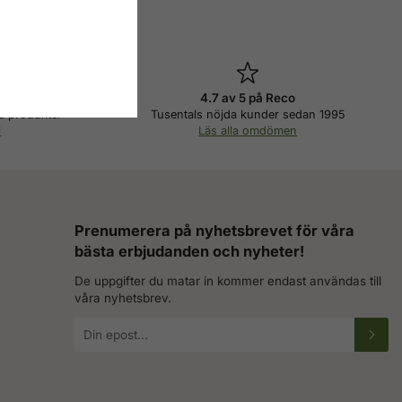
pris
4.7 av 5 på Reco
a produkter
Tusentals nöjda kunder sedan 1995
i
Läs alla omdömen
Prenumerera på nyhetsbrevet för våra
bästa erbjudanden och nyheter!
De uppgifter du matar in kommer endast användas till
våra nyhetsbrev.
E-
postadress