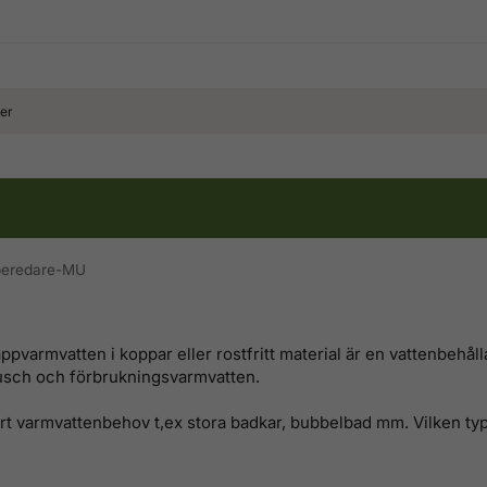
beredare-MU
pvarmvatten i koppar eller rostfritt material är en vattenbehålla
dusch och förbrukningsvarmvatten.
rt varmvattenbehov t,ex stora badkar, bubbelbad mm. Vilken typ 