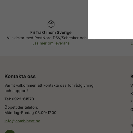
Fri frakt inom Sverige
Beta
Vi skickar med PostNord DSV/Schenker och DHL
Faktura, d
Läs mer om leverans
L
Kontakta oss
K
Varmt välkommen att kontakta oss för rådgivning
V
och support!
K
Tel: 0922-61570
F
Öppettider telefon:
G
Måndag-Fredag 08.00-17.00
L
info@combiheat.se
R