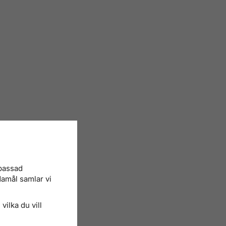
npassad
damål samlar vi
vilka du vill