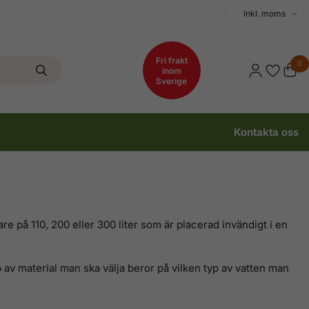
Välj
moms
Fri frakt
0
inom
Sverige
Kontakta oss
re på 110, 200 eller 300 liter som är placerad invändigt i en
av material man ska välja beror på vilken typ av vatten man