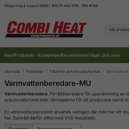
Rådgivning & support
0922 - 615 70
eller
076 - 163 41 63
Hem
Produkter
Kampanjer
Recensioner
Frågor och svar
Startsida
/
Produkter
/
Tillbehör ackumulatortankar
/
Varmvatten
Varmvattenberedare-MU
Varmvattenberedare
, förrådsberedare för uppvärmning av tap
ackumulatortank eller värmepanna för att producera varmt 
En
varmvattenberedare
används vanligen där man har ett sto
har. Samråd därför alltid med VVS-Installatör.