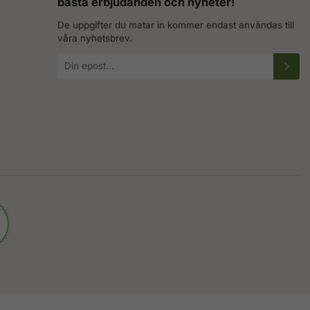
bästa erbjudanden och nyheter!
De uppgifter du matar in kommer endast användas till
våra nyhetsbrev.
E-
postadress