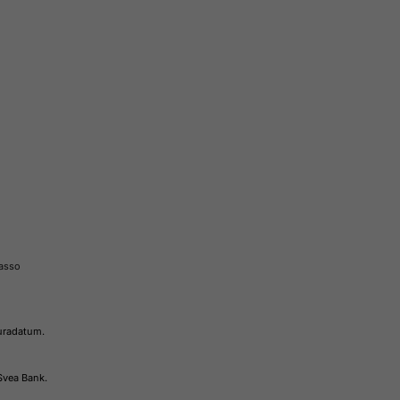
kasso
turadatum.
 Svea Bank.