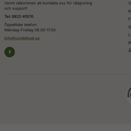
Varmt välkommen att kontakta oss för rådgivning
V
och support!
K
Tel: 0922-61570
F
Öppettider telefon:
G
Måndag-Fredag 08.00-17.00
L
info@combiheat.se
R
Å