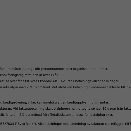
t faktura måste du ange ditt personnummer eller organisationsnummer.
lkbokföringsregistret och är över 18 år.
at.se överlåtna till Svea Ekonomi AB. Fakturans betalningsvillkor är 14 dagar.
sränta utgår med 2 % per månad. Vid utebliven betalning överlämnas fakturan till in
 kreditprövning, vilket kan innebära att en kreditupplysning inhämtas.
 fakturan. Vid fakturabetalning ska betalningen ha mottagits senast 30 dagar från fak
sränta om 2% per månad från förfallodatum till dess full betalning sker.
158-7634 (”Svea Bank”). Alla betalningar med anledning av fakturan ska erläggas till