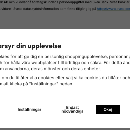
ank AB och vi delar då företagskundens personuppgifter med Svea Bank. Svea Bank är pe
 vidare i Sveas dataskyddsinformation som finns tillgänglig på
https://www.svea.co
rsyr din upplevelse
kies för att ge dig en personlig shoppingupplevelse, persona
för hålla våra webbplatser tillförlitliga och säkra. För detta än
e med Svea Ekonomi AB kan du teckna ett kontokreditavtal och därmed kunna delbeta
om användarna, deras mönster och deras enheter.
i kassan. Köpet kan alltid betalas i sin helhet närsomhelst, innan förfallodag.
 fall innebär detta att en kreditupplysning tas. En kopia på kreditupplysningen kommer 
om du tillåter alla cookies eller välj vilka cookies du tillåter och 
 att klicka på "Inställningar" nedan.
Endast
Inställningar
Okej
nödvändiga