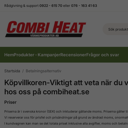
Rådgivning & support
0922 - 615 70
eller
076 - 163 41 63
Hem
Produkter
Kampanjer
Recensioner
Frågor och svar
Startsida
/
Betalningsalternativ
Köpvillkoren-Viktigt att veta när du
hos oss på combiheat.se
Priser
Priserna är i svenska kronor (SEK) och inkluderar gällande moms. Priserna gäller ti
Vi reserverar oss för prisfel och prisändringar på grund av ändrad moms, onormalt 
I kundvagnen kan man se det totala priset inklusive alla avgifter, moms och betalnin