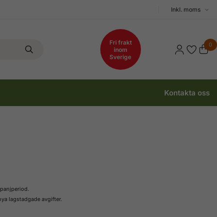
Välj
moms
Fri frakt
0
inom
Sverige
Kontakta oss
mpanjperiod.
nya lagstadgade avgifter.