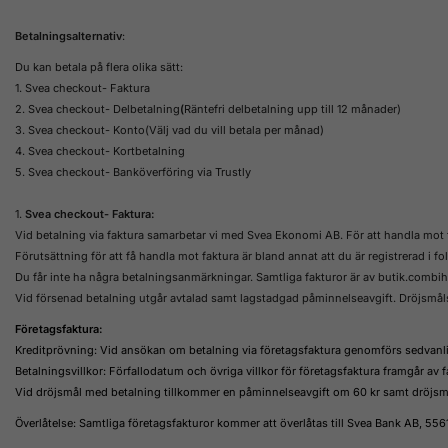
Betalningsalternativ
:
Du kan betala på flera olika sätt:
1. Svea checkout- Faktura
2. Svea checkout- Delbetalning
(
Räntefri delbetalning upp till 12 månader)
3. Svea checkout- Konto(Välj vad du vill betala per månad)
4. Svea checkout- Kortbetalning
5. Svea checkout- Banköverföring via Trustly
1.
Svea checkout- Faktura:
Vid betalning via faktura samarbetar vi med Svea Ekonomi AB. För att handla mo
Förutsättning för att få handla mot faktura är bland annat att du är registrerad i fo
Du får inte ha några betalningsanmärkningar. Samtliga fakturor är av butik.combihe
Vid försenad betalning utgår avtalad samt lagstadgad påminnelseavgift. Dröjsmål
Företagsfaktura:
Kreditprövning: Vid ansökan om betalning via företagsfaktura genomförs sedvanlig
Betalningsvillkor: Förfallodatum och övriga villkor för företagsfaktura framgår av
Vid dröjsmål med betalning tillkommer en påminnelseavgift om 60 kr samt dröjsmål
Överlåtelse: Samtliga företagsfakturor kommer att överlåtas till Svea Bank AB, 556