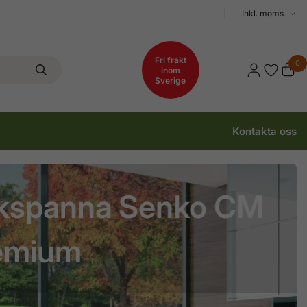
Välj
moms
Fri frakt
0
inom
Sverige
Kontakta oss