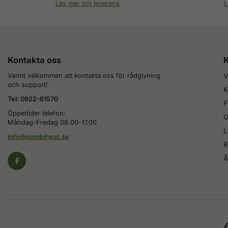
Läs mer om leverans
L
Kontakta oss
K
Varmt välkommen att kontakta oss för rådgivning
V
och support!
K
Tel: 0922-61570
F
Öppettider telefon:
G
Måndag-Fredag 08.00-17.00
L
info@combiheat.se
R
Å