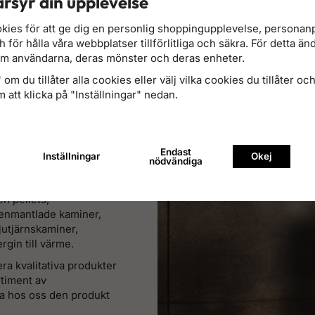
rsyr din upplevelse
kies för att ge dig en personlig shoppingupplevelse, persona
för hålla våra webbplatser tillförlitliga och säkra. För detta än
om användarna, deras mönster och deras enheter.
om du tillåter alla cookies eller välj vilka cookies du tillåter och 
 att klicka på "Inställningar" nedan.
Endast
r
Inställningar
Okej
nödvändiga
dning, pelletseldning
h pellets,
tenmantlade kaminer,
jutjärnskaminer,
gin till värme.
era kvalitativa produkter
rtiment av
ta hos oss den produkt