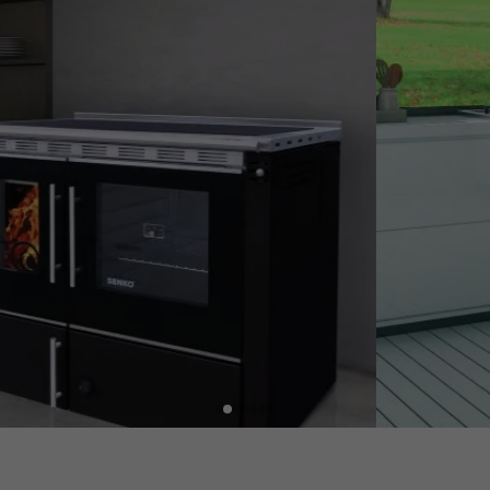
enskaminer
Vedpannor
Shoppa nu