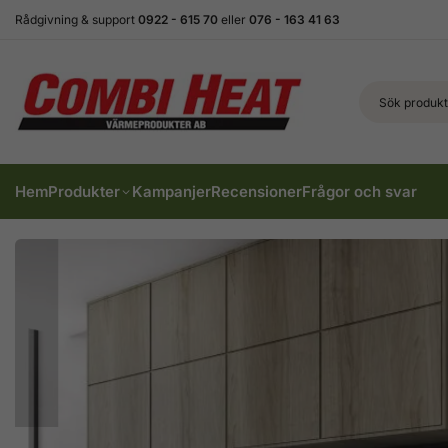
Rådgivning & support
0922 - 615 70
eller
076 - 163 41 63
Hem
Produkter
Kampanjer
Recensioner
Frågor och svar
Kökspanna Senko
Premium