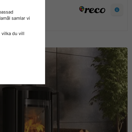
npassad
damål samlar vi
vilka du vill