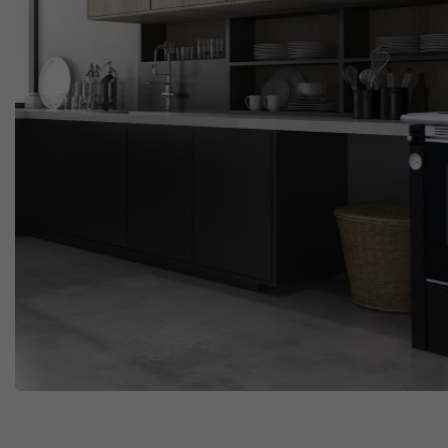
Täljst
Braskaminer
Shoppa nu
Shoppa nu