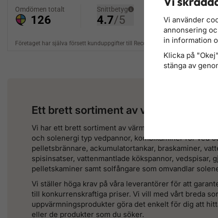
Vi skrädda
Vi använder coo
annonsering och 
in information 
Klicka på "Okej" 
stänga av genom
Ett brett sortiment av värmeprodukte
Vi har ett brett sortiment av värmeprodukter för vedel
och solenergi typ vedpannor, kombikaminer för ved oc
pelletsbrännare, ackumulatortankar, braskaminer, vat
spisinsatser, vattenmantlade kökspannor, vedspisar, g
pelletskaminer samt solfångare som omvandlar solener
Vi ställer höga krav på våra leverantörer för att garant
till konkurrenskraftiga priser. Vi vill med vårt breda so
uppvärmningsprodukter göra det enkelt för dig att hit
eller de produkter som du söker.