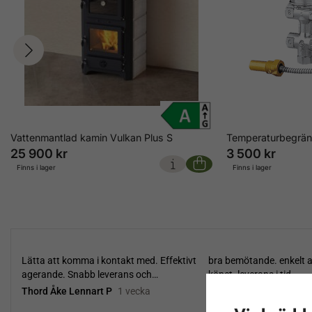
Vattenmantlad kamin Vulkan Plus S
Temperaturbegräns
25 900 kr
3 500 kr
Finns i lager
Finns i lager