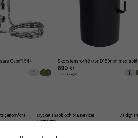
are Caleffi 544
Skorstensrör/rökrör D150mm med spjäl
890 kr
Finns i lager