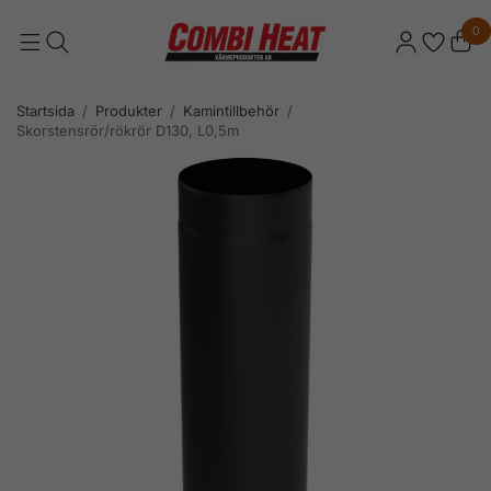
0
Startsida
/
Produkter
/
Kamintillbehör
/
Skorstensrör/rökrör D130, L0,5m