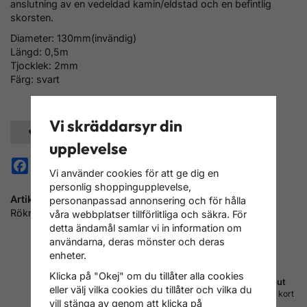
anslutning av en vedeldad kamin/eldstad och en befintlig
skorsten.
Diameter: 130mm(invändig)
Längd: 0,5m
Tjocklek: 2mm
Färg: svart
Vi skräddarsyr din
Spara som favorit
upplevelse
Facebook
Pinterest
Vi använder cookies för att ge dig en
personlig shoppingupplevelse,
Artikelnummer:
personanpassad annonsering och för hålla
RökrörD130L0,5m
våra webbplatser tillförlitliga och säkra. För
detta ändamål samlar vi in information om
användarna, deras mönster och deras
enheter.
Klicka på "Okej" om du tillåter alla cookies
Fri frakt inom Sverige
Betala med Svea checkout
eller välj vilka cookies du tillåter och vilka du
Vi skickar med PostNord
Faktura, delbetalning, konto, kort
vill stänga av genom att klicka på
DSV/Schenker och DHL
m.m.