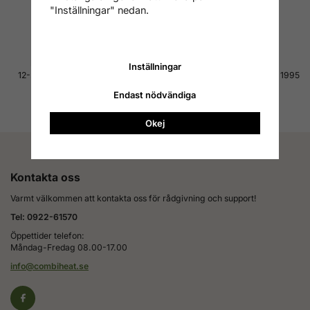
"Inställningar" nedan.
Läs mer om leverans
Läs mer om betalning
Hög kvalitet till bra pris
4.7 av 5 på Reco
Inställningar
12-24 månaders garanti på alla
Tusentals nöjda kunder sedan 1995
produkter
Läs alla omdömen
Endast nödvändiga
Läs mer om garanti
Okej
Kontakta oss
Varmt välkommen att kontakta oss för rådgivning och support!
Tel: 0922-61570
Öppettider telefon:
Måndag-Fredag 08.00-17.00
info@combiheat.se