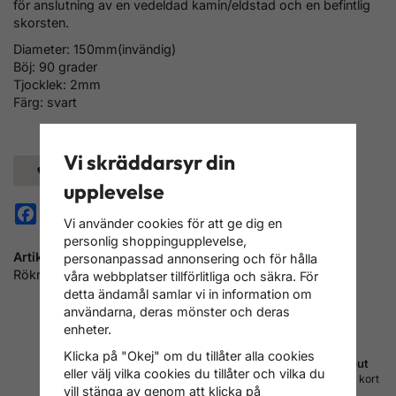
för anslutning av en vedeldad kamin/eldstad och en befintlig
skorsten.
Diameter: 150mm(invändig)
Böj: 90 grader
Tjocklek: 2mm
Färg: svart
Vi skräddarsyr din
Spara som favorit
upplevelse
Facebook
Pinterest
Vi använder cookies för att ge dig en
personlig shoppingupplevelse,
Artikelnummer:
personanpassad annonsering och för hålla
Rökrör-D150böj90
våra webbplatser tillförlitliga och säkra. För
detta ändamål samlar vi in information om
användarna, deras mönster och deras
enheter.
Klicka på "Okej" om du tillåter alla cookies
Fri frakt inom Sverige
Betala med Svea checkout
eller välj vilka cookies du tillåter och vilka du
Vi skickar med PostNord
Faktura, delbetalning, konto, kort
vill stänga av genom att klicka på
DSV/Schenker och DHL
m.m.