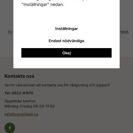
"Inställningar" nedan.
Läs mer om leverans
Läs mer om betalning
Hög kvalitet till bra pris
4.7 av 5 på Reco
Inställningar
12-24 månaders garanti på alla
Tusentals nöjda kunder sedan 1995
produkter
Läs alla omdömen
Endast nödvändiga
Läs mer om garanti
Okej
Kontakta oss
Varmt välkommen att kontakta oss för rådgivning och support!
Tel: 0922-61570
Öppettider telefon:
Måndag-Fredag 08.00-17.00
info@combiheat.se