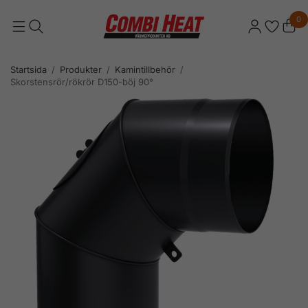
0
Startsida
/
Produkter
/
Kamintillbehör
/
Skorstensrör/rökrör D150-böj 90°