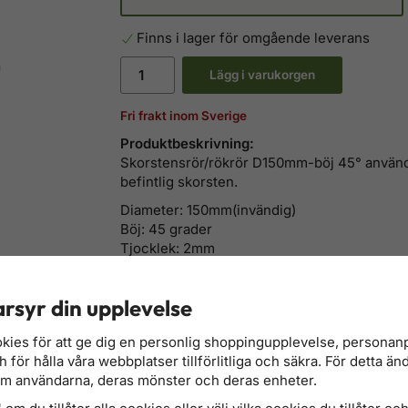
Finns i lager för omgående leverans
Lägg i varukorgen
Fri frakt inom Sverige
Produktbeskrivning:
Skorstensrör/rökrör D150mm-böj
45°
använd
befintlig skorsten.
Diameter: 150mm(invändig)
Böj: 45 grader
Tjocklek: 2mm
Färg: svart
rsyr din upplevelse
kies för att ge dig en personlig shoppingupplevelse, persona
för hålla våra webbplatser tillförlitliga och säkra. För detta än
om användarna, deras mönster och deras enheter.