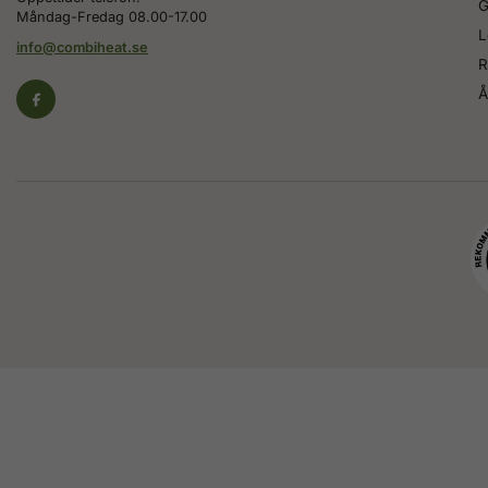
G
Måndag-Fredag 08.00-17.00
L
info@combiheat.se
R
Å