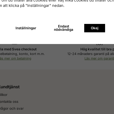
om du tillåter alla cookies eller välj vilka cookies du tillåter och 
 att klicka på "Inställningar" nedan.
Endast
Inställningar
Okej
nödvändiga
la med Svea checkout
Hög kvalitet till bra 
elbetalning, konto, kort m.m.
12-24 månaders garanti på all
äs mer om betalning
Läs mer om garant
undtjänst
illkor
ontakta oss
rågor och svar