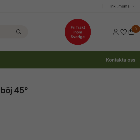
Välj
moms
Fri frakt
0
inom
Sverige
Kontakta oss
-böj 45°