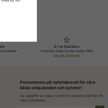
vilka du vill
pris
4.7 av 5 på Reco
a produkter
Tusentals nöjda kunder sedan 1995
i
Läs alla omdömen
Prenumerera på nyhetsbrevet för våra
bästa erbjudanden och nyheter!
De uppgifter du matar in kommer endast användas till
våra nyhetsbrev.
E-