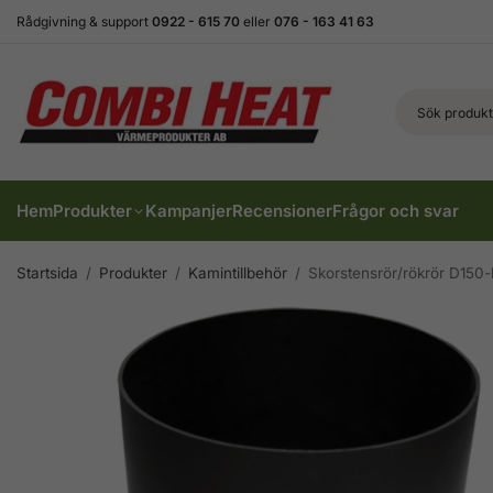
Rådgivning & support
0922 - 615 70
eller
076 - 163 41 63
Hem
Produkter
Kampanjer
Recensioner
Frågor och svar
Startsida
/
Produkter
/
Kamintillbehör
/
Skorstensrör/rökrör D150-