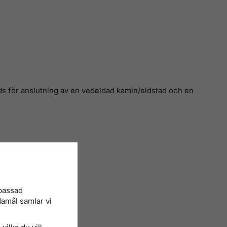
s för anslutning av en vedeldad kamin/eldstad och en
npassad
damål samlar vi