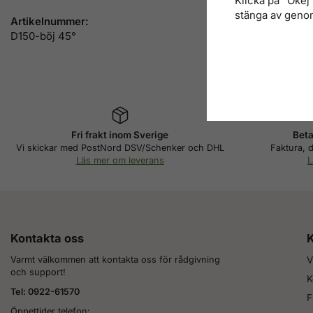
Klicka på "Okej" 
stänga av genom
Artikelnummer:
D150-böj 45°
Fri frakt inom Sverige
Beta
Vi skickar med PostNord DSV/Schenker och DHL
Faktura, d
Läs mer om leverans
L
Kontakta oss
K
Varmt välkommen att kontakta oss för rådgivning
V
och support!
K
Tel: 0922-61570
F
Öppettider telefon: