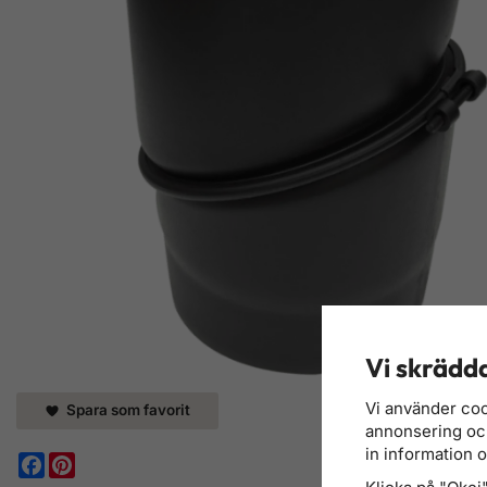
Vi skrädda
Vi använder coo
Spara som favorit
annonsering och 
in information 
Facebook
Pinterest