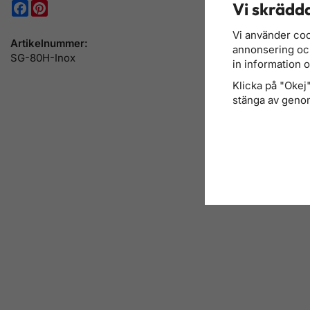
Vi skrädda
Facebook
Pinterest
Vi använder coo
Artikelnummer:
annonsering och 
SG-80H-Inox
in information 
Klicka på "Okej" 
stänga av genom