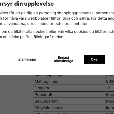
rsyr din upplevelse
PC-3(Cream)
kies för att ge dig en personlig shoppingupplevelse, persona
för hålla våra webbplatser tillförlitliga och säkra. För detta än
om användarna, deras mönster och deras enheter.
PC-7(Anthracite Grey)
om du tillåter alla cookies eller välj vilka cookies du tillåter och 
 att klicka på "Inställningar" nedan.
Vedspis Clasic SG-80- teknisk
Nominell effekt,kW
8,3
Verkningsgrad,%
85,3
Endast
Inställningar
Okej
nödvändiga
Vikt,kg
162
Mått,mm
B80
Mått kokplatta,mm
B64
Mått ugn,mm
B33
Drag,Pa
12
Primärluft
Man
Sekundärluft
Man
Påfyllningslucka
kera