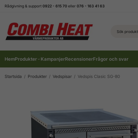
Rådgivning & support
0922 - 615 70
eller
076 - 163 41 63
Hem
Produkter
Kampanjer
Recensioner
Frågor och svar
Startsida
/
Produkter
/
Vedspisar
/
Vedspis Clasic SG-80