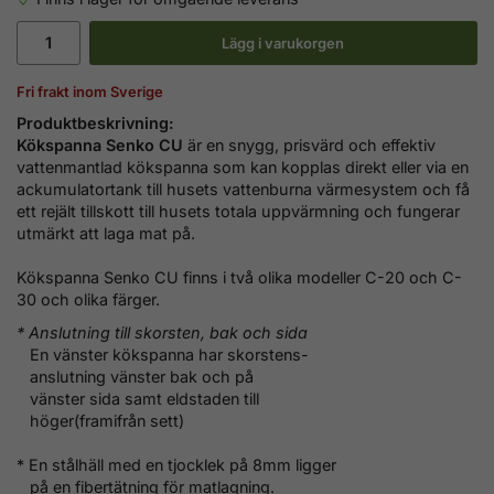
Lägg i varukorgen
Fri frakt inom Sverige
Produktbeskrivning:
Kökspanna Senko CU
är en snygg, prisvärd och effektiv
vattenmantlad kökspanna som kan kopplas direkt eller via en
ackumulatortank till husets vattenburna värmesystem och få
ett rejält tillskott till husets totala uppvärmning och fungerar
utmärkt att laga mat på.
Kökspanna Senko CU finns i två olika modeller C-20 och C-
30 och olika färger.
* Anslutning till skorsten, bak och sida
En vänster kökspanna har skorstens-
anslutning vänster bak och på
vänster sida samt eldstaden till
höger(framifrån sett)
* En stålhäll med en tjocklek på 8mm ligger
på en fibertätning för matlagning.