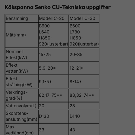
Kökspanna Senko CU-Tekniska uppgifter
Benämning
Modell C-20
Modell C-30
B600
B600
L640
L780
Mått(mm)
H850-
H850-
920(justerbar)
920(justerbar)
Nominell
15-25
20-35
Effekt(kW)
Effekt
5,9-20*
12-21*
vatten(kW)
Effekt
9,1-5*
8-14*
strålning(kW)
Verknings-
82,17-75**
83,32-74**
grad(%)
Vattenvolym(L)
20
28
Skorstens-
D130
D140
anslutning(mm)
Max
33
43
vedlängd(cm)