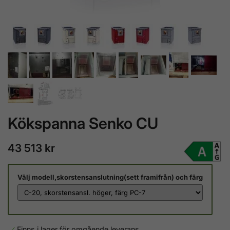
Kökspanna Senko CU
43 513 kr
Välj modell,skorstensanslutning(sett framifrån) och färg
Finns i lager för omgående leverans