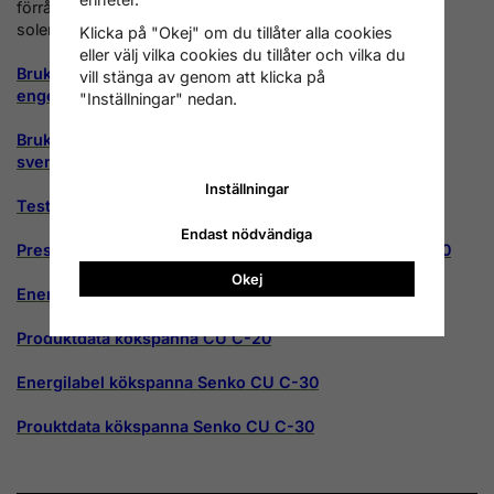
förrådsberedare, elektricitet med hjälp av elpatron samt
solenergi genom solslinga.
Klicka på "Okej" om du tillåter alla cookies
eller välj vilka cookies du tillåter och vilka du
Bruksanvisning för kökspanna Senko C-20 och C-30-
vill stänga av genom att klicka på
engelska
"Inställningar" nedan.
Bruksanvisning för kökspanna Senko C-20 och C-30-
svenska
Inställningar
Testresultat kökspanna Senko C-30 och C-20
Endast nödvändiga
Presrtandadeklaration kökspanna Senko C-20 och C-30
Okej
Energilabel kökspanna Senko CU C-20
Produktdata kökspanna CU C-20
Energilabel kökspanna Senko CU C-30
Prouktdata kökspanna Senko CU C-30