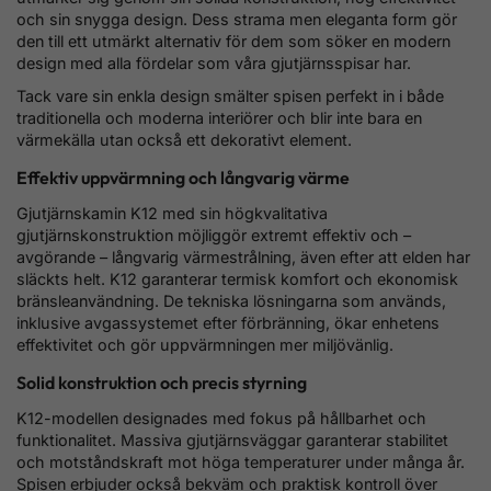
och sin snygga design. Dess strama men eleganta form gör
den till ett utmärkt alternativ för dem som söker en modern
design med alla fördelar som våra gjutjärnsspisar har.
Tack vare sin enkla design smälter spisen perfekt in i både
traditionella och moderna interiörer och blir inte bara en
värmekälla utan också ett dekorativt element.
Effektiv uppvärmning och långvarig värme
Gjutjärnskamin K12 med sin högkvalitativa
gjutjärnskonstruktion möjliggör extremt effektiv och –
avgörande – långvarig värmestrålning, även efter att elden har
släckts helt. K12 garanterar termisk komfort och ekonomisk
bränsleanvändning. De tekniska lösningarna som används,
inklusive avgassystemet efter förbränning, ökar enhetens
effektivitet och gör uppvärmningen mer miljövänlig.
Solid konstruktion och precis styrning
K12-modellen designades med fokus på hållbarhet och
funktionalitet. Massiva gjutjärnsväggar garanterar stabilitet
och motståndskraft mot höga temperaturer under många år.
Spisen erbjuder också bekväm och praktisk kontroll över