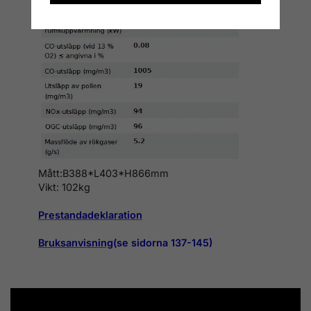
Mått:B388*L403*H866mm
Vikt: 102kg
Prestandadeklaration
Bruksanvisning
(se sidorna 137-145)