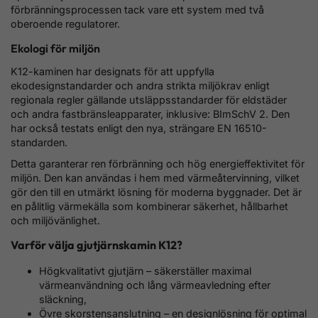
förbränningsprocessen tack vare ett system med två
oberoende regulatorer.
Ekologi för miljön
K12-kaminen har designats för att uppfylla
ekodesignstandarder och andra strikta miljökrav enligt
regionala regler gällande utsläppsstandarder för eldstäder
och andra fastbränsleapparater, inklusive: BImSchV 2. Den
har också testats enligt den nya, strängare EN 16510-
standarden.
Detta garanterar ren förbränning och hög energieffektivitet för
miljön. Den kan användas i hem med värmeåtervinning, vilket
gör den till en utmärkt lösning för moderna byggnader. Det är
en pålitlig värmekälla som kombinerar säkerhet, hållbarhet
och miljövänlighet.
Varför välja gjutjärnskamin K12?
Högkvalitativt gjutjärn – säkerställer maximal
värmeanvändning och lång värmeavledning efter
släckning,
Övre skorstensanslutning – en designlösning för optimal