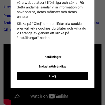
våra webbplatser tillförlitliga och säkra. För
Energimärkning
detta ändamål samlar vi in information om
användarna, deras mönster och deras
Prestandadeklaration vattenmantlad kamin Thermo IN
enheter.
Bruksanvisning vattenmantlad kamin Thermo IN-engelska
Klicka på "Okej" om du tillåter alla cookies
eller välj vilka cookies du tillåter och vilka du
CE-märkning vattenmantlad kamin Thermo IN
vill stänga av genom att klicka på
"Inställningar" nedan.
Inställningar
Endast nödvändiga
Okej