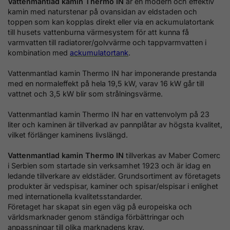
Vattenmantlad kamin Thermo IN
är en modern och effektiv
kamin med naturstenar på ovansidan av eldstaden och
toppen
som kan kopplas direkt eller via en ackumulatortank
till husets vattenburna värmesystem för att kunna få
varmvatten till radiatorer/golvvärme och
tappvarmvatten i
kombination med
ackumulatortank
.
Vattenmantlad kamin Thermo IN
har imponerande prestanda
med en normaleffekt på hela 19,5 kW, varav 16 kW går till
vattnet och 3,5 kW blir som strålningsvärme.
Vattenmantlad kamin Thermo IN
har en vattenvolym på 23
liter och kaminen är tillverkad av pannplåtar av högsta kvalitet,
vilket förlänger kaminens livslängd.
Vattenmantlad kamin Thermo IN
tillverkas av Maber Comerc
i Serbien som startade sin verksamhet 1923 och är idag en
ledande tillverkare av eldstäder.
Grundsortiment av företagets
produkter är vedspisar, kaminer och spisar/elspisar
i enlighet
med internationella kvalitetsstandarder.
Företaget har skapat sin egen väg
på europeiska och
världsmarknader genom ständiga förbättringar och
anpassningar till olika
marknadens krav.