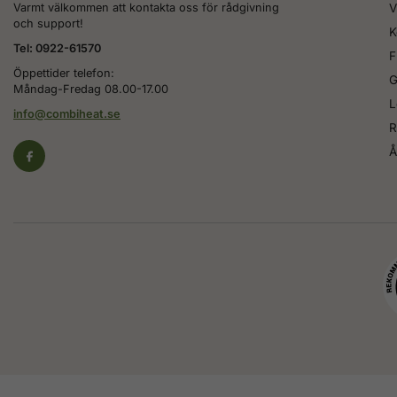
Varmt välkommen att kontakta oss för rådgivning
V
och support!
K
Tel: 0922-61570
F
Öppettider telefon:
G
Måndag-Fredag 08.00-17.00
L
info@combiheat.se
R
Å