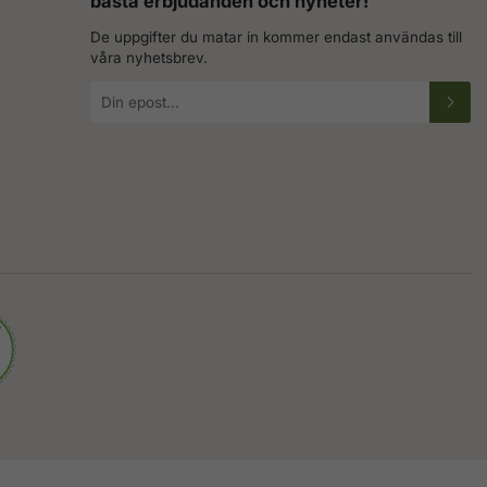
bästa erbjudanden och nyheter!
De uppgifter du matar in kommer endast användas till
våra nyhetsbrev.
E-
postadress