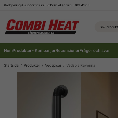
Rådgivning & support
0922 - 615 70
eller
076 - 163 41 63
Hem
Produkter
Kampanjer
Recensioner
Frågor och svar
Startsida
/
Produkter
/
Vedspisar
/
Vedspis Ravenna