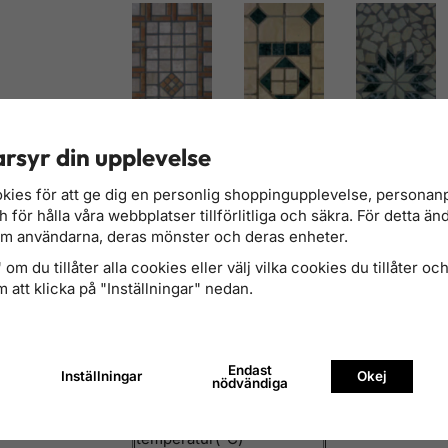
rsyr din upplevelse
MS1(Marmo 1) MS2(Marmo 2) MS3(Mar
kies för att ge dig en personlig shoppingupplevelse, persona
för hålla våra webbplatser tillförlitliga och säkra. För detta än
Vedspis Ravenna-Tekniska upp
om användarna, deras mönster och deras enheter.
om du tillåter alla cookies eller välj vilka cookies du tillåter och 
Nominell inmatad
9,69
 att klicka på "Inställningar" nedan.
effekt(kW)
Nominell effekt(kW)
8,31
Verkningsgrad(%)
85,7
Utsläpp CO
Endast
Inställningar
Okej
0,45
nödvändiga
vid 13% O2(vol%)
Rökgas-
183,9
temperatur(
°
C)