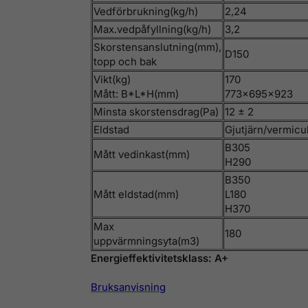
Vedförbrukning(kg/h)
2,24
Max.vedpåfyllning(kg/h)
3,2
Skorstensanslutning(mm),
D150
topp och bak
Vikt(kg)
170
Mått: B*L*H(mm)
773x695x923
Minsta skorstensdrag(Pa)
12 ± 2
Eldstad
Gjutjärn/vermicul
B305
Mått vedinkast(mm)
H290
B350
Mått eldstad(mm)
L180
H370
Max
180
uppvärmningsyta(m3)
Energieffektivitetsklass: A+
Bruksanvisning