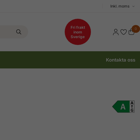
Välj
moms
Fri frakt
0
inom
Sverige
Kontakta oss