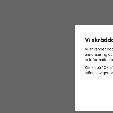
Vi skrädda
Vi använder coo
annonsering och 
in information 
Klicka på "Okej" 
stänga av genom