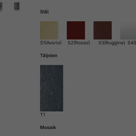
Stål
S1(Avorio) S2(Rosso) S3(Ruggine) S4(B
Täljsten
T1
Mosaik