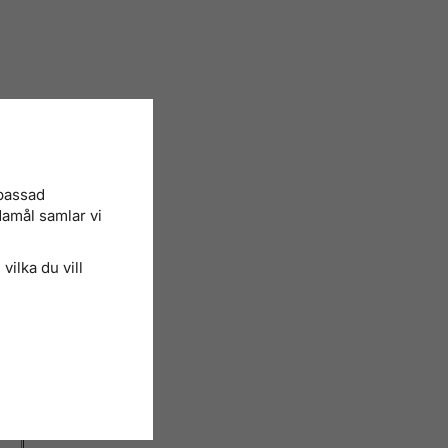
mo 3)
npassad
damål samlar vi
gifter
vilka du vill