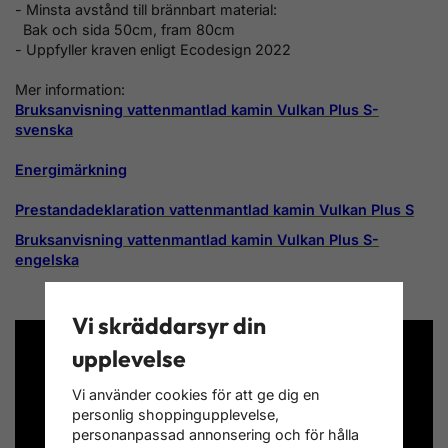
- Minsta avstånd till brännbart material:
Bak och sida 50cm, fram 80cm
- Uppfyller kraven enligt Ecodesign 2022
Mer information:
Bruksanvisning vattenmantlad kamin Vulkan Plus S-
svenska
Energimärkning
Prestandadeklaration vattenmantlad kamin Vulkan Plus S
Bruksanvisning vattenmantlad kamin Vulkan Plus S-
engelska
Vi skräddarsyr din
upplevelse
Vi använder cookies för att ge dig en
personlig shoppingupplevelse,
personanpassad annonsering och för hålla