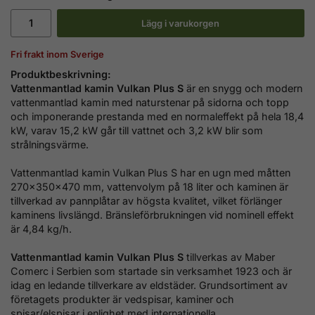
Lägg i varukorgen
Fri frakt inom Sverige
Produktbeskrivning:
Vattenmantlad kamin Vulkan Plus S
är en snygg och modern
vattenmantlad kamin med naturstenar på sidorna och topp
och imponerande prestanda med en normaleffekt på hela 18,4
kW, varav 15,2 kW går till vattnet och 3,2 kW blir som
strålningsvärme.
Vattenmantlad kamin Vulkan Plus S
har en ugn med måtten
270x350x470 mm, vattenvolym på 18 liter och kaminen är
tillverkad av pannplåtar av högsta kvalitet, vilket förlänger
kaminens livslängd. Bränsleförbrukningen vid nominell effekt
är 4,84 kg/h.
Vattenmantlad kamin Vulkan Plus S
tillverkas av Maber
Comerc i Serbien som startade sin verksamhet 1923 och är
idag en ledande tillverkare av eldstäder.
Grundsortiment av
företagets produkter är vedspisar, kaminer och
spisar/elspisar
i enlighet med internationella