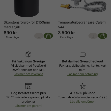
Skorstensrör/rökrör D150mm
Temperaturbegränsare Caleffi
med spjäll
544
890 kr
3 500 kr
Finns i lager
Finns i lager
Fri frakt inom Sverige
Betala med Svea checkout
Vi skickar med PostNord
Faktura, delbetalning, konto, kort
DSV/Schenker och DHL
m.m.
Läs mer om leverans
Läs mer om betalning
Hög kvalitet till bra pris
4.7 av 5 på Reco
12-24 månaders garanti på alla
Tusentals nöjda kunder sedan 1995
produkter
Läs alla omdömen
Läs mer om garanti