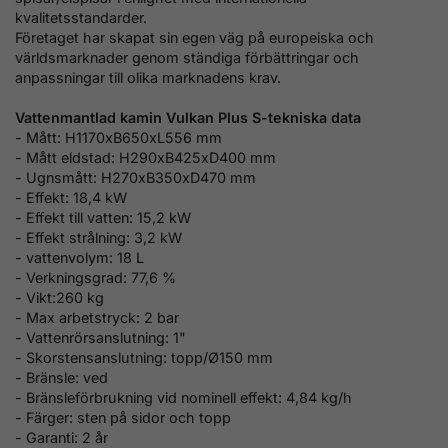
kvalitetsstandarder.
Företaget har skapat sin egen väg
på europeiska och
världsmarknader genom ständiga förbättringar och
anpassningar till olika
marknadens krav.
Vattenmantlad kamin Vulkan Plus S-tekniska data
- Mått:
H1170xB650xL556 mm
- Mått eldstad: H290xB425xD400 mm
- Ugnsmått: H270xB350xD470 mm
- Effekt: 18,4 kW
-
Effekt till vatten: 15,2 kW
-
Effekt strålning: 3,2 kW
- vattenvolym: 18 L
- Verkningsgrad: 77,6 %
- Vikt:260 kg
- Max arbetstryck: 2 bar
- Vattenrörsanslutning: 1"
- Skorstensanslutning: topp/Ø150 mm
- Bränsle: ved
- Bränsleförbrukning vid nominell effekt: 4,84 kg/h
- Färger: sten på sidor och topp
- Garanti: 2 år