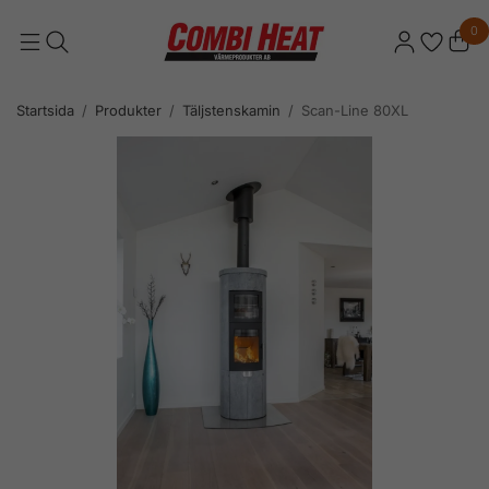
0
Startsida
/
Produkter
/
Täljstenskamin
/
Scan-Line 80XL