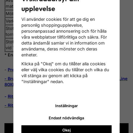
Avstånd till brännbart
Sida: 300
material,mm
Bak: 125
upplevelse
Möbleringsavstånd,mm
900
Vi använder cookies för att ge dig en
Verkningsgrad,%
81
personlig shoppingupplevelse,
Stoffmätning NS3058g/kg
personanpassad annonsering och för hålla
2,61
torrstoff
våra webbplatser tillförlitliga och säkra. För
Stoffmätning mg/Nm2
detta ändamål samlar vi in information om
30
vid 13%O2
användarna, deras mönster och deras
*
Energieffektivitetsklass: A+
enheter.
Klicka på "Okej" om du tillåter alla cookies
-
Prestandadeklaration
eller välj vilka cookies du tillåter och vilka du
vill stänga av genom att klicka på
-
Bruksanvisning braskamin Scan-Line 80XL och Scan-Line
"Inställningar" nedan.
80XLB
-
Ritning braskamin Scan-Line 80 XL
-
Ritning braskamin Scan-Line 80 XL-B med bakugn
Inställningar
Endast nödvändiga
Okej