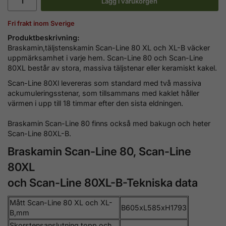
Lägg i varukorgen
Fri frakt inom Sverige
Produktbeskrivning:
Braskamin,täljstenskamin Scan-Line 80 XL och XL-B väcker
uppmärksamhet i varje hem. Scan-Line 80 och Scan-Line
80XL består av stora, massiva täljstenar eller keramiskt kakel.
Scan-Line 80Xl levereras som standard med två massiva
ackumuleringsstenar, som tillsammans med kaklet håller
värmen i upp till 18 timmar efter den sista eldningen.
Braskamin Scan-Line 80 finns också med bakugn och heter
Scan-Line 80XL-B.
Braskamin Scan-Line 80, Scan-Line
80XL
och Scan-Line 80XL-B-Tekniska data
Mått Scan-Line 80 XL och XL-
B605xL585xH1793
B,mm
Skorstensanslutning topp och