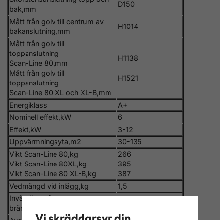
D150
bak,mm
Mått från golv till centrum av
H1014
bakanslutning,mm
Mått från golv till
toppanslutning
H1138
Scan-Line 80,mm
Mått från golv till
H1521
toppanslutning
Scan-Line 80 XL och XL-B,mm
Energiklass
A+
Nominell effekt,kW
6
Effekt,kW
3-12
Uppvärmningsyta,m2
30-135
Vikt Scan-Line 80,kg
266
Vikt Scan-Line 80XL,kg
395
Vikt Scan-Line 80 XL-B,kg
387
Vedmängd vid inlägg,kg
1,5
Invändigt mått
330
brännkammare,mm
Vi skräddarsyr din