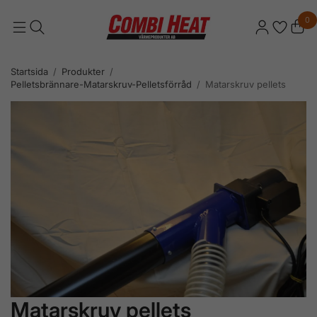
0
Startsida
/
Produkter
/
Pelletsbrännare-Matarskruv-Pelletsförråd
/
Matarskruv pellets
Matarskruv pellets