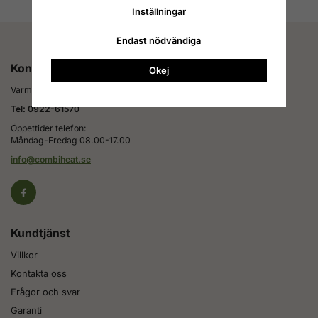
Inställningar
Endast nödvändiga
Kontakta oss
Okej
Varmt välkommen att kontakta oss för rådgivning och support!
Tel: 0922-61570
Öppettider telefon:
Måndag-Fredag 08.00-17.00
info@combiheat.se
Kundtjänst
Villkor
Kontakta oss
Frågor och svar
Garanti