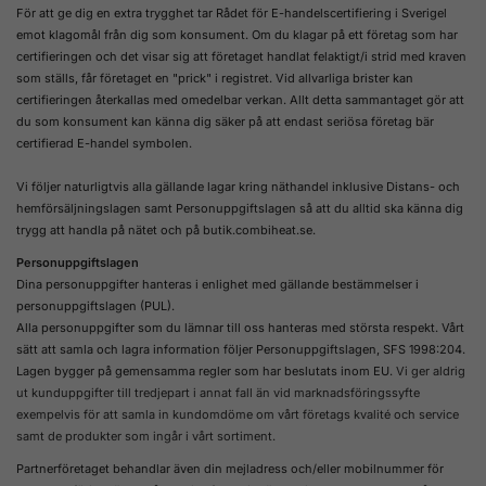
För att ge dig en extra trygghet tar Rådet för E-handelscertifiering i Sverigel
emot klagomål från dig som konsument. Om du klagar på ett företag som har
certifieringen och det visar sig att företaget handlat felaktigt/i strid med kraven
som ställs, får företaget en "prick" i registret. Vid allvarliga brister kan
certifieringen återkallas med omedelbar verkan. Allt detta sammantaget gör att
du som konsument kan känna dig säker på att endast seriösa företag bär
certifierad E-handel symbolen.
Vi följer naturligtvis alla gällande lagar kring näthandel inklusive Distans- och
hemförsäljningslagen samt Personuppgiftslagen så att du alltid ska känna dig
trygg att handla på nätet och på butik.combiheat.se.
Personuppgiftslagen
Dina personuppgifter hanteras i enlighet med gällande bestämmelser i
personuppgiftslagen (PUL).
Alla personuppgifter som du lämnar till oss hanteras med största respekt. Vårt
sätt att samla och lagra information följer Personuppgiftslagen, SFS 1998:204.
Lagen bygger på gemensamma regler som har beslutats inom EU.
Vi ger aldrig
ut kunduppgifter till tredjepart i annat fall än vid marknadsföringssyfte
exempelvis för att samla in kundomdöme om vårt företags kvalité och service
samt de produkter som ingår i vårt sortiment.
Partnerföretaget behandlar även din mejladress och/eller mobilnummer för