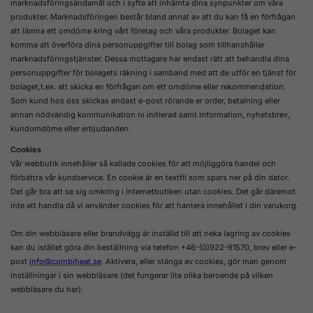
marknadsföringsändamål och i syfte att inhämta dina synpunkter om våra
produkter. Marknadsföringen består bland annat av att du kan få en förfrågan
att lämna ett omdöme kring vårt företag och våra produkter. Bolaget kan
komma att överföra dina personuppgifter till bolag som tillhanshåller
marknadsföringstjänster. Dessa mottagare har endast rätt att behandla dina
personuppgifter för bolagets räkning i samband med att de utför en tjänst för
bolaget,t.ex. att skicka en förfrågan om ett omdöme eller rekommendation.
Som kund hos oss skickas endast e-post rörande er order, betalning eller
annan nödvändig kommunikation ni initierad samt information, nyhetsbrev,
kundomdöme eller erbjudanden.
Cookies
Vår webbutik innehåller så kallade cookies för att möjliggöra handel och
förbättra vår kundservice. En cookie är en textfil som spars ner på din dator.
Det går bra att se sig omkring i Internetbutiken utan cookies. Det går däremot
inte att handla då vi använder cookies för att hantera innehållet i din varukorg.
Om din webbläsare eller brandvägg är inställd till att neka lagring av cookies
kan du istället göra din beställning via telefon +46-(0)922-61570, brev eller e-
post
info@combiheat.se
. Aktivera, eller stänga av cookies, gör man genom
inställningar i sin webbläsare (det fungerar lite olika beroende på vilken
webbläsare du har).