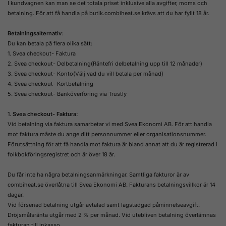
I kundvagnen kan man se det totala priset inklusive alla avgifter, moms och
betalning. För att få handla på butik.combiheat.se krävs att du har fyllt 18 år.
Betalningsalternativ
:
Du kan betala på flera olika sätt:
1. Svea checkout- Faktura
2. Svea checkout- Delbetalning
(
Räntefri delbetalning upp till 12 månader)
3. Svea checkout- Konto(Välj vad du vill betala per månad)
4. Svea checkout- Kortbetalning
5. Svea checkout- Banköverföring via Trustly
1.
Svea checkout- Faktura:
Vid betalning via faktura samarbetar vi med Svea Ekonomi AB. För att handla
mot faktura måste du ange ditt personnummer eller organisationsnummer.
Förutsättning för att få handla mot faktura är bland annat att du är registrerad i
folkbokföringsregistret och är över 18 år.
Du får inte ha några betalningsanmärkningar. Samtliga fakturor är av
combiheat.se överlåtna till Svea Ekonomi AB. Fakturans betalningsvillkor är 14
dagar.
Vid försenad betalning utgår avtalad samt lagstadgad påminnelseavgift.
Dröjsmålsränta utgår med 2 % per månad. Vid utebliven betalning överlämnas
fakturan till inkasso.