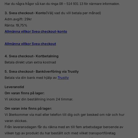
Har du några frågor så kan du ringa 08 – 514 931 13 för närmare
information.
3. Svea checkout- Konto
(Välj vad du vill betala per månad)
Adm.avgift: 29kr
Ränta: 19,75%
Allmänna villkor Svea checkout-konto
Allmänna villkor Svea checkout
4. Svea checkout- Kortbetalning
Betala direkt utan extra kostnad
5. Svea checkout- Banköverföring via Trustly
Betala via din bank med hjälp av
Trustly
Leveranstid
Om varan finns på lager:
Vi skickar din beställning inom 24 timmar.
Om varan inte finns på lager:
Vi återkommer via mail eller telefon till dig och ger besked om när och hur
varan skickas.
Från leveransdagen får du räkna med en till fem arbetsdagar beroende av
vilken typ av produkt du har beställt och med vilket transportföretag