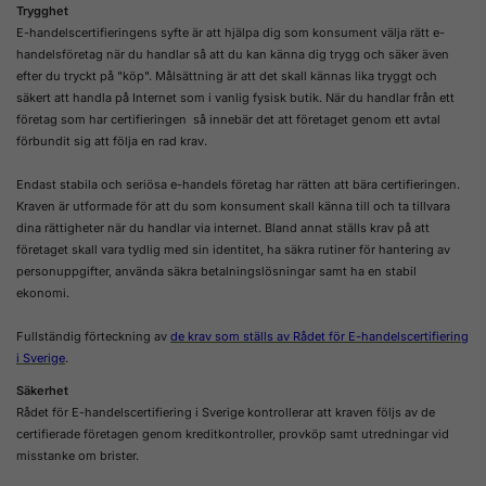
Trygghet
E-handelscertifieringens syfte är att hjälpa dig som konsument välja rätt e-
handelsföretag när du handlar så att du kan känna dig trygg och säker även
efter du tryckt på "köp". Målsättning är att det skall kännas lika tryggt och
säkert att handla på Internet som i vanlig fysisk butik. När du handlar från ett
företag som har certifieringen så innebär det att företaget genom ett avtal
förbundit sig att följa en rad krav.
Endast stabila och seriösa e-handels företag har rätten att bära certifieringen.
Kraven är utformade för att du som konsument skall känna till och ta tillvara
dina rättigheter när du handlar via internet. Bland annat ställs krav på att
företaget skall vara tydlig med sin identitet, ha säkra rutiner för hantering av
personuppgifter, använda säkra betalningslösningar samt ha en stabil
ekonomi.
Fullständig förteckning av
de krav som ställs av Rådet för E-handelscertifiering
i Sverige
.
Säkerhet
Rådet för E-handelscertifiering i Sverige kontrollerar att kraven följs av de
certifierade företagen genom kreditkontroller, provköp samt utredningar vid
misstanke om brister.