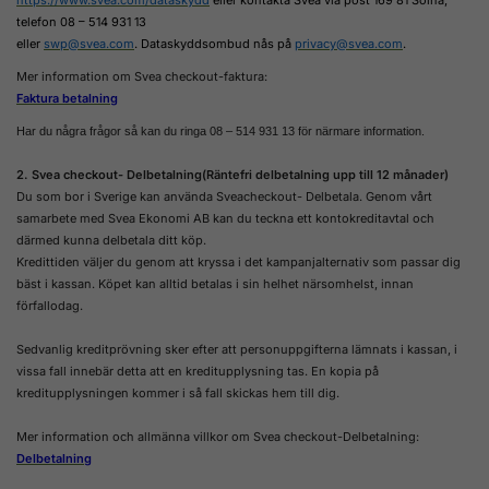
telefon 08 – 514 931 13
eller
swp@svea.com
. Dataskyddsombud nås på
privacy@svea.com
.
Mer information om Svea checkout-faktura:
Faktura betalning
Har du några frågor så kan du ringa 08 – 514 931 13 för närmare
information.
2. Svea checkout- Delbetalning(Räntefri delbetalning upp till 12 månader)
Du som bor i Sverige kan använda Sveacheckout- Delbetala. Genom vårt
samarbete med Svea Ekonomi AB kan du teckna ett kontokreditavtal och
därmed kunna delbetala ditt köp.
Kredittiden väljer du genom att kryssa i det kampanjalternativ som passar dig
bäst i kassan. Köpet kan alltid betalas i sin helhet närsomhelst, innan
förfallodag.
Sedvanlig kreditprövning sker efter att personuppgifterna lämnats i kassan, i
vissa fall innebär detta att en kreditupplysning tas. En kopia på
kreditupplysningen kommer i så fall skickas hem till dig.
Mer information och allmänna villkor om Svea checkout-Delbetalning:
Delbetalning