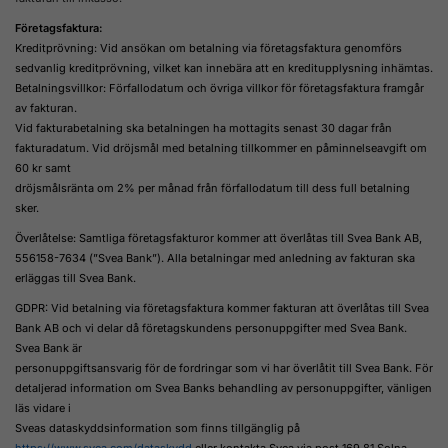
Företagsfaktura:
Kreditprövning: Vid ansökan om betalning via företagsfaktura genomförs
sedvanlig kreditprövning, vilket kan innebära att en kreditupplysning inhämtas.
Betalningsvillkor: Förfallodatum och övriga villkor för företagsfaktura framgår
av fakturan.
Vid fakturabetalning ska betalningen ha mottagits senast 30 dagar från
fakturadatum. Vid dröjsmål med betalning tillkommer en påminnelseavgift om
60 kr samt
dröjsmålsränta om 2% per månad från förfallodatum till dess full betalning
sker.
Överlåtelse: Samtliga företagsfakturor kommer att överlåtas till Svea Bank AB,
556158-7634 (”Svea Bank”). Alla betalningar med anledning av fakturan ska
erläggas till Svea Bank.
GDPR: Vid betalning via företagsfaktura kommer fakturan att överlåtas till Svea
Bank AB och vi delar då företagskundens personuppgifter med Svea Bank.
Svea Bank är
personuppgiftsansvarig för de fordringar som vi har överlåtit till Svea Bank. För
detaljerad information om Svea Banks behandling av personuppgifter, vänligen
läs vidare i
Sveas dataskyddsinformation som finns tillgänglig på
https://www.svea.com/dataskydd
eller kontakta Svea via post 169 81 Solna,