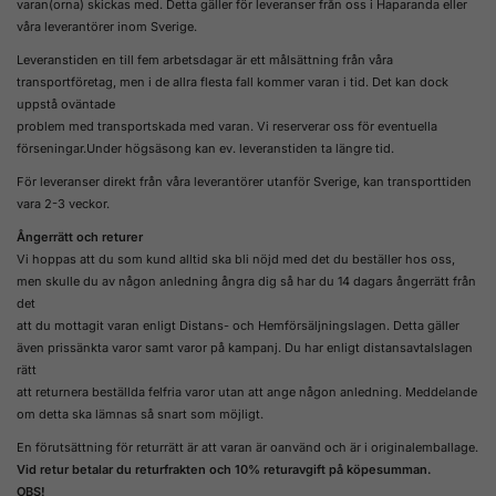
varan(orna) skickas med. Detta gäller för leveranser från oss i Haparanda eller
våra leverantörer inom Sverige.
Leveranstiden en till fem arbetsdagar är ett målsättning från våra
transportföretag, men i de allra flesta fall kommer varan i tid. Det kan dock
uppstå oväntade
problem med transportskada med varan. Vi reserverar oss för eventuella
förseningar.Under högsäsong kan ev. leveranstiden ta längre tid.
För leveranser direkt från våra leverantörer utanför Sverige, kan transporttiden
vara 2-3 veckor.
Ångerrätt och returer
Vi hoppas att du som kund alltid ska bli nöjd med det du beställer hos oss,
men skulle du av någon anledning ångra dig så har du 14 dagars ångerrätt från
det
att du mottagit varan enligt Distans- och Hemförsäljningslagen. Detta gäller
även prissänkta varor samt varor på kampanj. Du har enligt distansavtalslagen
rätt
att returnera beställda felfria varor utan att ange någon anledning. Meddelande
om detta ska lämnas så snart som möjligt.
En förutsättning för returrätt är att varan är oanvänd och är i originalemballage.
Vid retur betalar du returfrakten och 10% returavgift på köpesumman.
OBS!