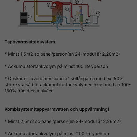
Tappvarmvattensystem
* Minst 1,5m2 solpanel/person(en 24-modul är 2,28m2)
* Ackumulatortankvolym på minst 100 liter/person
* Önskar ni "överdimensionera" solfångarna med ex. 50%
större yta så bör ackumulatortankvolymen ökas med ca 100-
150% från dessa nivåer.
Kombisystem(tappvarmvatten och uppvärmning)
* Minst 2,5m2 solpanel/person(en 24-modul är 2,28m2)
* Ackumulatortankvolym på minst 200 liter/person