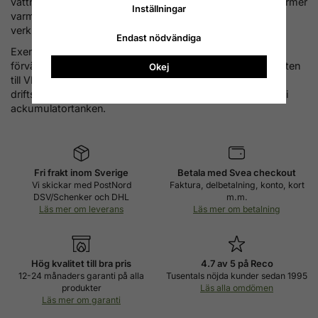
vattnet. Solfångaren gör därför mest nytta om d en slutvärmer
Inställningar
varmvattnet vid den temperatur där värmepumpens
verkningsgrad är som sämst.
Endast nödvändiga
Exempel på lösning: 750 liters ackumulatortank som
förvärmer både ingående tappvarmvatten och radiatorvatten
Okej
till VP. Med en solladdare prioriterar man bort VP sämsta
driftsfall först genom att ladda med tappvarmvattentemp i
ackumulatortanken.
Fri frakt inom Sverige
Betala med Svea checkout
Vi skickar med PostNord
Faktura, delbetalning, konto, kort
DSV/Schenker och DHL
m.m.
Läs mer om leverans
Läs mer om betalning
Hög kvalitet till bra pris
4.7 av 5 på Reco
12-24 månaders garanti på alla
Tusentals nöjda kunder sedan 1995
produkter
Läs alla omdömen
Läs mer om garanti