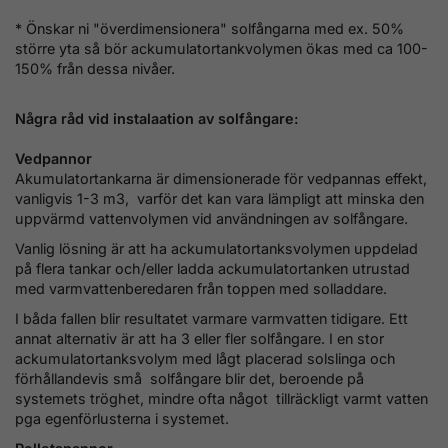
* Önskar ni "överdimensionera" solfångarna med ex. 50%
större yta så bör ackumulatortankvolymen ökas med ca 100-
150% från dessa nivåer.
Några råd vid instalaation av solfångare:
Vedpannor
Akumulatortankarna är dimensionerade för vedpannas effekt,
vanligvis 1-3 m3, varför det kan vara lämpligt att minska den
uppvärmd vattenvolymen vid användningen av solfångare.
Vanlig lösning är att ha ackumulatortanksvolymen uppdelad
på flera tankar och/eller ladda ackumulatortanken utrustad
med varmvattenberedaren från toppen med solladdare.
I båda fallen blir resultatet varmare varmvatten tidigare. Ett
annat alternativ är att ha 3 eller fler solfångare. I en stor
ackumulatortanksvolym med lågt placerad solslinga och
förhållandevis små solfångare blir det, beroende på
systemets tröghet, mindre ofta något tillräckligt varmt vatten
pga egenförlusterna i systemet.