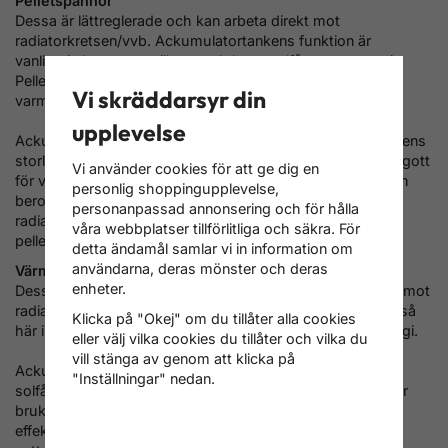
Pelletspannor
Dessa är lättreglerade och kan arbeta direkt mot
radiatorkretsen/vvb. Ackumulatortankens funktion är
vanligtvis bara att ta tillvara och lagra solfångaren energi.
Pelletspannor behöver ofta inte hålla en ackumulatortank
Vi skräddarsyr din
varm för sin funktion eller effektivitet.
upplevelse
Ackumulatortanken är därför dimensionerad för solfångarens
storlek. En akumulatortank på 500-750 liter brukar räcka gott
Vi använder cookies för att ge dig en
för vårt kombisystem. Inkopplingen av ackumulatortanken
personlig shoppingupplevelse,
beror på pelletspannans konstruktion. Antingen är
personanpassad annonsering och för hålla
radiatorkretsen/varmvattenberedaren kopplad direkt på
våra webbplatser tillförlitliga och säkra. För
pellets pannan eller mot akumulatortanken.
detta ändamål samlar vi in information om
användarna, deras mönster och deras
Värmepumpar
enheter.
Dessa är också lättreglerade och kan därför arbeta direkt mot
radiatorkretsen/vvb. Ackumulatortankens funktion är också
Klicka på "Okej" om du tillåter alla cookies
här i huvudsak att bara tillvara och lagra solfångaren energi.
eller välj vilka cookies du tillåter och vilka du
vill stänga av genom att klicka på
Ackumulatortanken är också här dimensionerad för
"Inställningar" nedan.
solfångarens storlek. En ackumulatortank på 500-750 liter
brukar räcka gott för vårt kombisystem. En värmepumps
effektivitet är som sämst när den producerar det hetaste