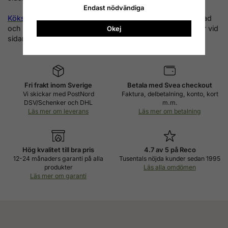
Endast nödvändiga
Kökspanna NG KEN-23
består av en vattenmantlad eldstad
och en konvektionsdel med 2 st vattenmantlade sektioner vid
Okej
sidan av eldstaden.
Fri frakt inom Sverige
Betala med Svea checkout
Vi skickar med PostNord
Faktura, delbetalning, konto, kort
DSV/Schenker och DHL
m.m.
Läs mer om leverans
Läs mer om betalning
Hög kvalitet till bra pris
4.7 av 5 på Reco
12-24 månaders garanti på alla
Tusentals nöjda kunder sedan 1995
produkter
Läs alla omdömen
Läs mer om garanti