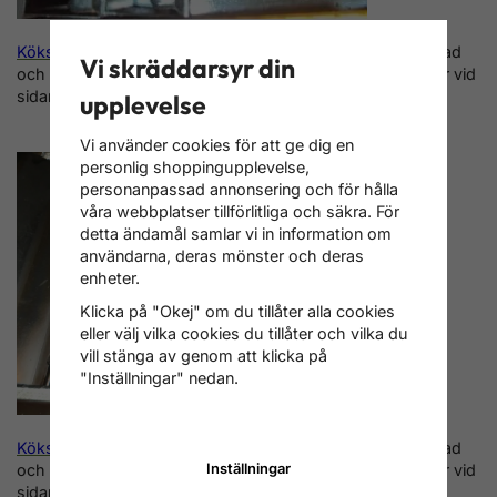
Kökspanna NG KEN-28
består av en vattenmantlad eldstad
Vi skräddarsyr din
och en konvektionsdel med 3 st vattenmantlade sektioner vid
sidan av eldstaden.
upplevelse
Vi använder cookies för att ge dig en
personlig shoppingupplevelse,
personanpassad annonsering och för hålla
våra webbplatser tillförlitliga och säkra. För
detta ändamål samlar vi in information om
användarna, deras mönster och deras
enheter.
Klicka på "Okej" om du tillåter alla cookies
eller välj vilka cookies du tillåter och vilka du
vill stänga av genom att klicka på
"Inställningar" nedan.
Kökspanna NG KEN-33
består av en vattenmantlad eldstad
Inställningar
och en konvektionsdel med 4 st vattenmantlade sektioner vid
sidan av eldstaden.