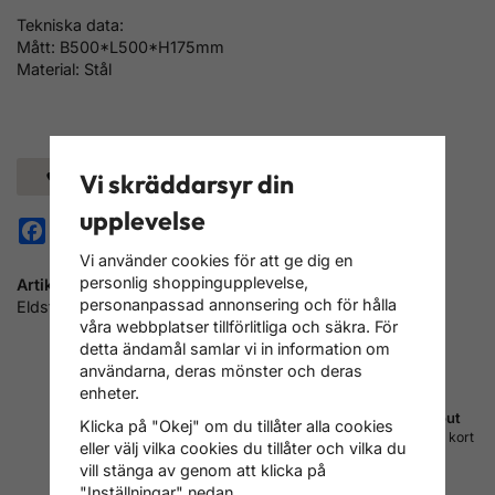
Tekniska data:
Mått: B500*L500*H175mm
Material: Stål
Spara som favorit
Vi skräddarsyr din
upplevelse
Facebook
Pinterest
Vi använder cookies för att ge dig en
personlig shoppingupplevelse,
Artikelnummer:
personanpassad annonsering och för hålla
Eldstad utomhus Erizo 50
våra webbplatser tillförlitliga och säkra. För
detta ändamål samlar vi in information om
användarna, deras mönster och deras
enheter.
Fri frakt inom Sverige
Betala med Svea checkout
Klicka på "Okej" om du tillåter alla cookies
Vi skickar med PostNord
Faktura, delbetalning, konto, kort
eller välj vilka cookies du tillåter och vilka du
DSV/Schenker och DHL
m.m.
vill stänga av genom att klicka på
Läs mer om leverans
Läs mer om betalning
"Inställningar" nedan.