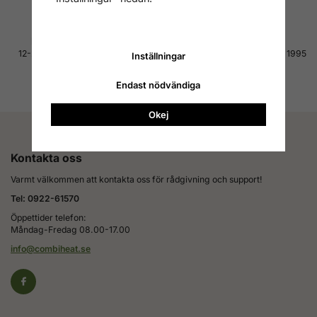
Hög kvalitet till bra pris
4.7 av 5 på Reco
12-24 månaders garanti på alla
Tusentals nöjda kunder sedan 1995
Inställningar
produkter
Läs alla omdömen
Läs mer om garanti
Endast nödvändiga
Okej
Kontakta oss
Varmt välkommen att kontakta oss för rådgivning och support!
Tel: 0922-61570
Öppettider telefon:
Måndag-Fredag 08.00-17.00
info@combiheat.se