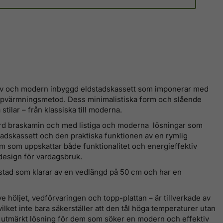
ktiv och modern inbyggd eldstadskassett som imponerar med
 uppvärmningsmetod. Dess minimalistiska form och slående
tilar – från klassiska till moderna.
gjord braskamin och med listiga och moderna lösningar som
adskassett och den praktiska funktionen av en rymlig
em som uppskattar både funktionalitet och energieffektiv
design för vardagsbruk.
dstad som klarar av en vedlängd på 50 cm och har en
e höljet, vedförvaringen och topp-plattan – är tillverkade av
vilket inte bara säkerställer att den tål höga temperaturer utan
en utmärkt lösning för dem som söker en modern och effektiv