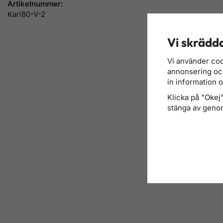
Artikelnummer:
Kari80-V-2
Vi skrädda
Vi använder coo
annonsering och 
in information 
Klicka på "Okej" 
stänga av genom