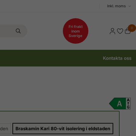
Välj
moms
Fri frakt
0
inom
Sverige
Kontakta oss
aden
Braskamin Kari 80-vit isolering i eldstaden