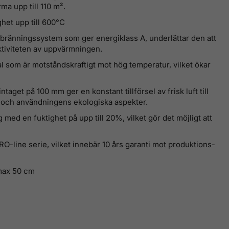
ma upp till 110 m².
et upp till 600°C
bränningssystem som ger energiklass A, underlättar den att
ktiviteten av uppvärmningen.
 som är motståndskraftigt mot hög temperatur, vilket ökar
taget på 100 mm ger en konstant tillförsel av frisk luft till
en och användningens ekologiska aspekter.
ed en fuktighet på upp till 20%, vilket gör det möjligt att
PRO-line serie, vilket innebär 10 års garanti mot
produktions-
 max 50 cm