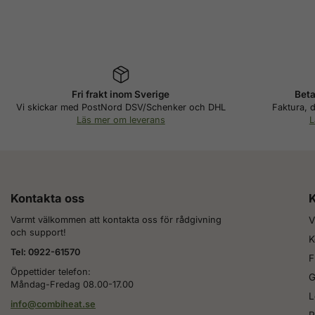
Fri frakt inom Sverige
Beta
Vi skickar med PostNord DSV/Schenker och DHL
Faktura, d
Läs mer om leverans
L
Kontakta oss
K
Varmt välkommen att kontakta oss för rådgivning
V
och support!
K
Tel: 0922-61570
F
Öppettider telefon:
G
Måndag-Fredag 08.00-17.00
L
info@combiheat.se
R