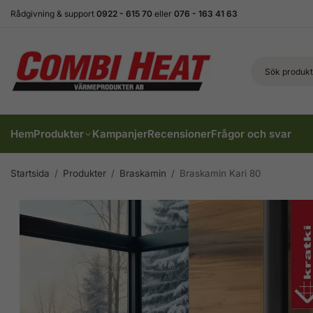
Rådgivning & support
0922 - 615 70
eller
076 - 163 41 63
Hem
Produkter
Kampanjer
Recensioner
Frågor och svar
Startsida
/
Produkter
/
Braskamin
/
Braskamin Kari 80