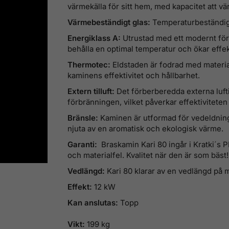
värmekälla för sitt hem, med kapacitet att vär
Värmebeständigt glas:
Temperaturbeständigh
Energiklass A:
Utrustad med ett modernt för
behålla en optimal temperatur och ökar effe
Thermotec:
Eldstaden är fodrad med material
kaminens effektivitet och hållbarhet.
Extern tilluft:
Det förberberedda externa luftin
förbränningen, vilket påverkar effektivitet
Bränsle:
Kaminen är utformad för vedeldning m
njuta av en aromatisk och ekologisk värme.
Garanti:
Braskamin
Kari 80 ingår i Kratki´s 
och materialfel
. Kvalitet när den är som bäst!
Vedlängd:
Kari 80 klarar av en vedlängd på
Effekt:
12 kW
Kan anslutas:
Topp
Vikt:
199 kg