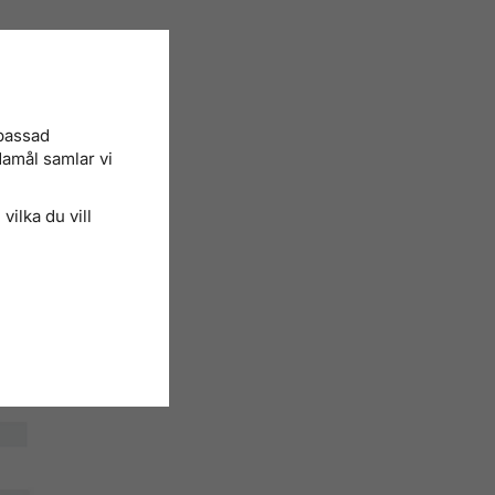
npassad
damål samlar vi
vilka du vill