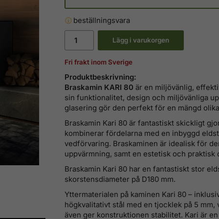
beställningsvara
Lägg i varukorgen
Fri frakt inom Sverige
Produktbeskrivning:
Braskamin KARI 80
är en miljövänlig, effe
sin funktionalitet, design och miljövänliga
glasering gör den perfekt för en mängd olika s
Braskamin Kari 80 är fantastiskt skickligt 
kombinerar fördelarna med en inbyggd eldst
vedförvaring. Braskaminen är idealisk för d
uppvärmning, samt en estetisk och praktisk 
Braskamin Kari 80 har en fantastiskt stor el
skorstensdiameter på D180 mm.
Yttermaterialen på kaminen Kari 80 – inklusiv
högkvalitativt stål med en tjocklek på 5 mm, 
även ger konstruktionen stabilitet. Kari är 