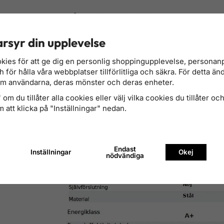
Mått:
B770*L500*H668mm
Braskamin Kari 80- Tekniska data
rsyr din upplevelse
kies för att ge dig en personlig shoppingupplevelse, persona
för hålla våra webbplatser tillförlitliga och säkra. För detta än
om användarna, deras mönster och deras enheter.
om du tillåter alla cookies eller välj vilka cookies du tillåter och 
 att klicka på "Inställningar" nedan.
Endast
Inställningar
Okej
nödvändiga