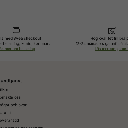
la med Svea checkout
Hög kvalitet till bra 
elbetalning, konto, kort m.m.
12-24 månaders garanti på all
äs mer om betalning
Läs mer om garant
undtjänst
illkor
ontakta oss
rågor och svar
aranti
everanstid
eklamation och returrätt