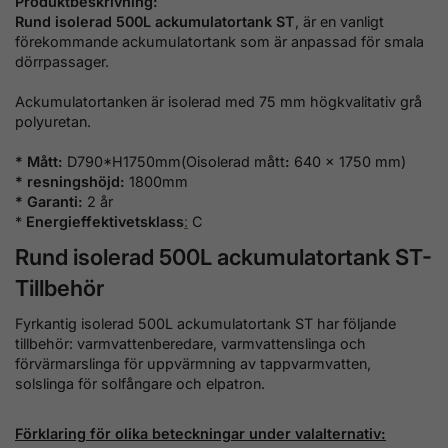
Produktbeskrivning:
Rund isolerad 500L ackumulatortank ST
, är en vanligt
förekommande ackumulatortank som är anpassad för smala
dörrpassager.
Ackumulatortanken är isolerad med 75 mm högkvalitativ grå
polyuretan.
* Mått:
D790*H1750mm(Oisolerad mått
:
640 x 1750 mm)
* resningshöjd:
1800mm
* Garanti:
2 år
*
Energieffektivetsklass
:
C
Rund isolerad 500L ackumulatortank ST-
Tillbehör
Fyrkantig isolerad 500L ackumulatortank ST har följande
tillbehör: varmvattenberedare, varmvattenslinga och
förvärmarslinga för uppvärmning av tappvarmvatten,
solslinga för solfångare och elpatron.
Förklaring för olika beteckningar under valalternativ: