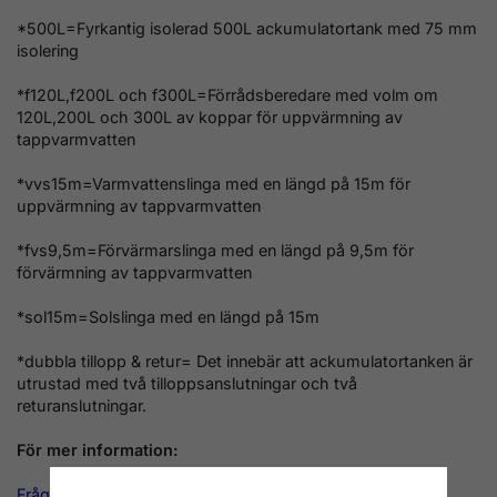
*500L=Fyrkantig isolerad 500L ackumulatortank med 75 mm
isolering
*f120L,f200L och f300L=Förrådsberedare med volm om
120L,200L och 300L av koppar för uppvärmning av
tappvarmvatten
*vvs15m=Varmvattenslinga med en längd på 15m för
uppvärmning av tappvarmvatten
*fvs9,5m=Förvärmarslinga med en längd på 9,5m för
förvärmning av tappvarmvatten
*sol15m=Solslinga med en längd på 15m
*dubbla tillopp & retur= Det innebär att ackumulatortanken är
utrustad med två tilloppsanslutningar och två
returanslutningar.
För mer information:
Frågor och svar om ackumulatortankar