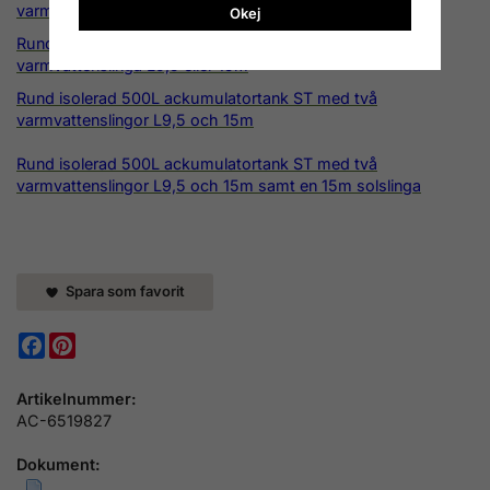
varmvattenberedare
Okej
Rund isolerad 500L ackumulatortank ST med en
varmvattenslinga L9,5 eller 15m
Rund isolerad 500L ackumulatortank ST med två
varmvattenslingor L9,5 och 15m
Rund isolerad 500L ackumulatortank ST med två
varmvattenslingor L9,5 och 15m samt en 15m solslinga
Spara som favorit
Facebook
Pinterest
Artikelnummer:
AC-6519827
Dokument: