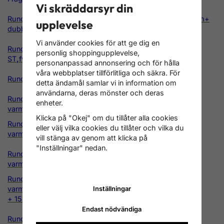
Vi skräddarsyr din
Rund isolerad 500L ackumulatortank ST
,
fvs9,5m
+
vvs15m+
upplevelse
dubbla tillopp/retur
Vi använder cookies för att ge dig en
Rund isolerad 500L ackumulatortank
personlig shoppingupplevelse,
ST
,
fvs9,5m
+
vvs15m+sol15m+ dubbla tillopp/retur
personanpassad annonsering och för hålla
våra webbplatser tillförlitliga och säkra. För
Rund isolerad 500L ackumulatortank ST med 1 eluttag
detta ändamål samlar vi in information om
användarna, deras mönster och deras
Rund isolerad 500L ackumulatortank ST med 120L
enheter.
varmvattenberedare
Klicka på "Okej" om du tillåter alla cookies
Rund isolerad 500L ackumulatortank ST med 120L
eller välj vilka cookies du tillåter och vilka du
varmvattenberedare +15m solslinga
vill stänga av genom att klicka på
"Inställningar" nedan.
Rund isolerad 500L ackumulatortank ST med 200L
varmvattenberedare
Rund isolerad 500L ackumulatortank ST med 200L
varmvattenberedare
Inställningar
+ 15m solslinga
Endast nödvändiga
Rund isolerad 500L ackumulatortank ST med 300L