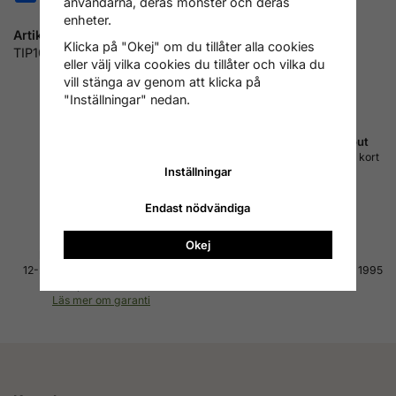
användarna, deras mönster och deras
enheter.
Artikelnummer:
Klicka på "Okej" om du tillåter alla cookies
TIP100L
eller välj vilka cookies du tillåter och vilka du
vill stänga av genom att klicka på
"Inställningar" nedan.
Fri frakt inom Sverige
Betala med Svea checkout
Vi skickar med PostNord
Faktura, delbetalning, konto, kort
Inställningar
DSV/Schenker och DHL
m.m.
Läs mer om leverans
Läs mer om betalning
Endast nödvändiga
Okej
Hög kvalitet till bra pris
4.7 av 5 på Reco
12-24 månaders garanti på alla
Tusentals nöjda kunder sedan 1995
produkter
Läs alla omdömen
Läs mer om garanti