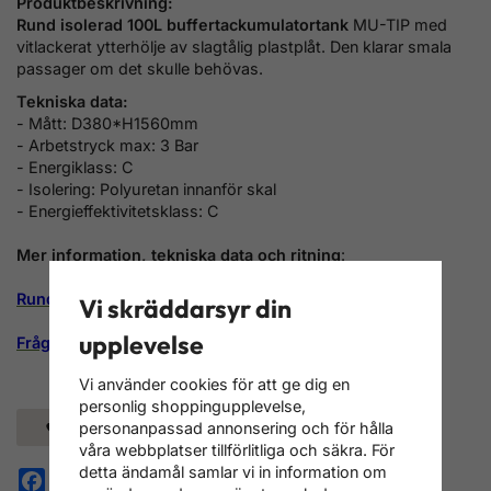
Produktbeskrivning:
Rund isolerad 100L buffertackumulatortank
MU-TIP med
vitlackerat
ytterhölje av slagtålig plastplåt. Den klarar smala
passager om det skulle behövas.
Tekniska data:
- Mått: D380*H1560mm
- Arbetstryck max: 3 Bar
- Energiklass: C
- Isolering: Polyuretan innanför skal
- Energieffektivitetsklass: C
Mer information, tekniska data och ritning
:
Rund isolerad 100L buffertackumulatortank MU-TIP
Vi skräddarsyr din
upplevelse
Frågor och svar om ackumulatortankar
Vi använder cookies för att ge dig en
personlig shoppingupplevelse,
Spara som favorit
personanpassad annonsering och för hålla
våra webbplatser tillförlitliga och säkra. För
detta ändamål samlar vi in information om
Facebook
Pinterest